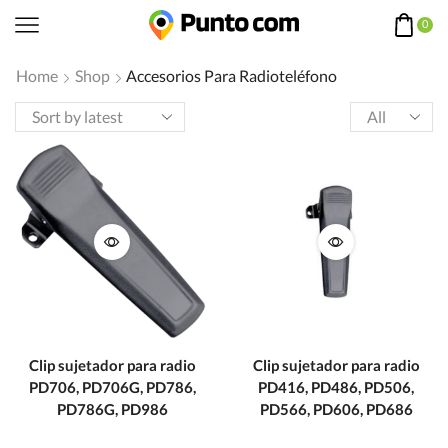
0
Home
Shop
Accesorios Para Radioteléfono
Products
per
page
Clip sujetador para radio
Clip sujetador para radio
PD706, PD706G, PD786,
PD416, PD486, PD506,
PD786G, PD986
PD566, PD606, PD686