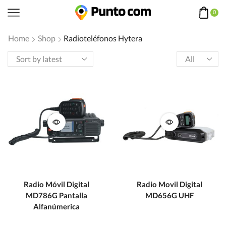
0
Home
Shop
Radioteléfonos Hytera
Products
per
page
Radio Móvil Digital
Radio Movil Digital
MD786G Pantalla
MD656G UHF
Alfanúmerica