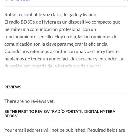
Robusto, confiable voz clara, delgado y liviano
El radio BD306 de Hytera es un dispositivo compacto que
permite una comunicación profesional con un
funcionamiento sencillo. Hoy en día, las herramientas de
comunicación son la clave para mejorar la eficiencia.
Cuando nos referimos a contar con una voz clara y fuerte,
hablamos de tener un audio fácil de escuchar y entender. La
duración prolongada de la batería ayuda a evitar
situaciones fuera de nuestro control. Un dispositivo
robusto ayuda a evitar todo tipo de preocupaciones. Su alto
REVIEWS
rendimiento y simple funcionamiento facilitarán las cosas.
Hytera entiende los requisitos de los clientes y los satisface
There are no reviews yet.
con una solución única que resulta liviana, de
BE THE FIRST TO REVIEW “RADÍO PORTÁTIL DIGITAL HYTERA
funcionamiento sencillo, con un excelente
BD306”
rendimiento,batería de larga duración y comunicación
confiable. Hytera redefine el concepto de equipos
Your email address will not be published. Required fields are