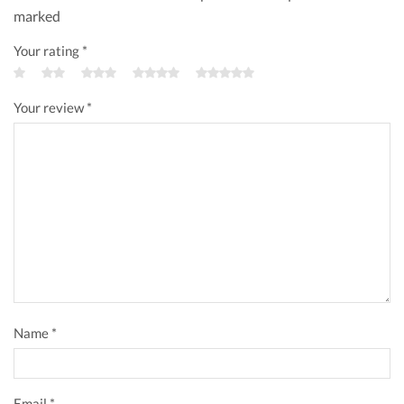
empresariales, con tecnología que responde rápidamente a
marked
sus necesidades.
Your rating
*
Your review
*
Name
*
Email
*