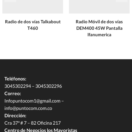
Radio de dos vías Talkabout
Radio Móvil de dos vías
T460
DEM400 45W Pantalla
lfanumerica
Teléfonos:
3045302294 – 3045302296
Correo:
Infopuntocom1@gmail.com
–
info@puntocom.com.co
Dirección:
Cra 37ª # 7 – 82 Oficina 217
Centro de Negocios los Mayoristas