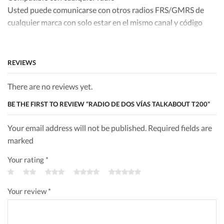
Usted puede comunicarse con otros radios FRS/GMRS de
cualquier marca con solo estar en el mismo canal y código
privado.
Recargue durante sus aventuras
REVIEWS
Hay dos maneras de encender su radio: use las baterías
recargables NiMH incluidas con hasta 12 horas de duración
There are no reviews yet.
o use 3 baterías AA para hasta 29 horas de duración. Para
BE THE FIRST TO REVIEW “RADIO DE DOS VÍAS TALKABOUT T200”
recargar las baterías NiMH, elija una de tres maneras:
conéctelas al adaptador de su vehículo o su computadora, o
Your email address will not be published. Required fields are
enchufe el cable micro-USB en un tomacorriente.
marked
20 tonos de llamada
Your rating
*
Un tono de llamada es lo que la persona que lo llama oye en
vez de un timbre normal predeterminado. Llama la atención
de sus familiares y amigos antes de empezar a hablar..
Your review
*
Eco Smart
La mayor parte de la energía desperdiciada con el uso de un