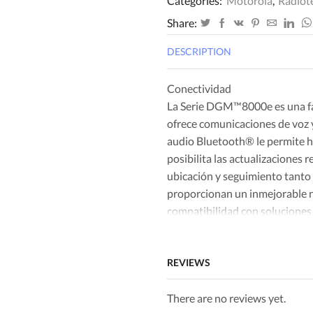
Categories:
Motorola
,
Radiot
Share:
DESCRIPTION
Conectividad
La Serie DGM™8000e es una fa
ofrece comunicaciones de voz y
audio Bluetooth® le permite ha
posibilita las actualizaciones 
ubicación y seguimiento tanto 
proporcionan un inmejorable ni
compatibilidad con soluciones 
existente le permite mantener
expande.
REVIEWS
Productividad
La mensajería de texto y la adm
There are no reviews yet.
comunicaciones más complejas,