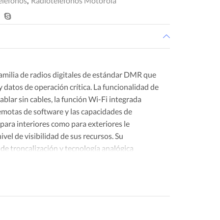
eléfonos
,
Radioteléfonos Motorola
milia de radios digitales de estándar DMR que
 datos de operación crítica. La funcionalidad de
blar sin cables, la función Wi-Fi integrada
remotas de software y las capacidades de
para interiores como para exteriores le
vel de visibilidad de sus recursos. Su
de troncalización y tecnología analógica
 a su organización conectada a medida que se
inistración de órdenes de trabajo simplifican las
 y las capacidades de datos admiten aplicaciones