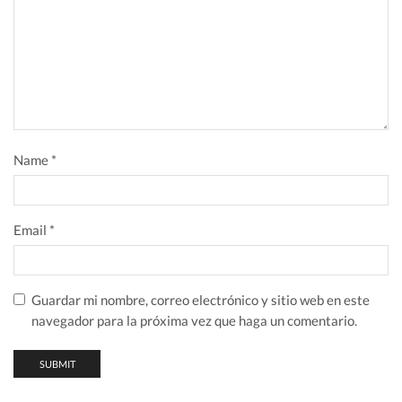
Soluciones de energía de batería Li-Ion de 1800mAh
proporcionan hasta 11 horas de tiempo de conversación
con un ciclo de servicio de 5-5-90, que consiste en el 5%
transmisión, 5% recepción y 90% reserva.
Name
*
Email
*
Guardar mi nombre, correo electrónico y sitio web en este
navegador para la próxima vez que haga un comentario.