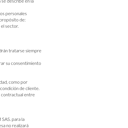
 se describe en la
tos personales
 propósito de:
el sector.
drán tratarse siempre
rar su consentimiento
idad, como por
condición de cliente.
n contractual entre
SAS. para la
sa no realizará