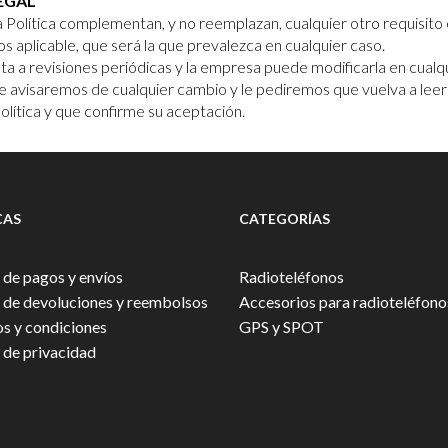
EGAL
a Política complementan, y no reemplazan, cualquier otro requisito e
s aplicable, que será la que prevalezca en cualquier caso.
jeta a revisiones periódicas y la empresa puede modificarla en cua
e avisaremos de cualquier cambio y le pediremos que vuelva a leer
olítica y que confirme su aceptación.
CAS
CATEGORÍAS
a de pagos y envíos
Radioteléfonos
a de devoluciones y reembolsos
Accesorios para radioteléfon
s y condiciones
GPS y SPOT
a de privacidad