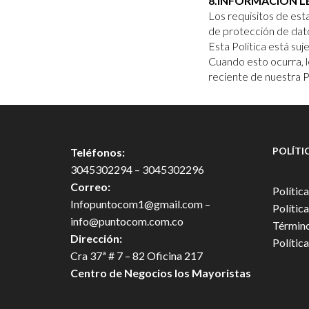
8.INFORMACIÓN L
Los requisitos de est
de protección de dato
Esta Política está su
Cuando esto ocurra, l
reciente de nuestra P
POLÍTI
Teléfonos:
3045302294 – 3045302296
Correo:
Polític
Infopuntocom1@gmail.com
–
Polític
info@puntocom.com.co
Término
Dirección:
Polític
Cra 37ª # 7 – 82 Oficina 217
Centro de Negocios los Mayoristas