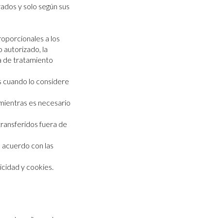
rados y solo según sus
roporcionales a los
 autorizado, la
ma de tratamiento
s cuando lo considere
mientras es necesario
transferidos fuera de
e acuerdo con las
icidad y cookies.