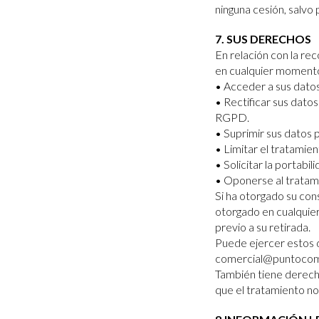
ninguna cesión, salvo p
7. SUS DERECHOS
En relación con la re
en cualquier moment
• Acceder a sus datos
• Rectificar sus dato
RGPD.
• Suprimir sus datos 
• Limitar el tratamie
• Solicitar la portabi
• Oponerse al tratam
Si ha otorgado su con
otorgado en cualquier
previo a su retirada.
Puede ejercer estos 
comercial@puntoco
También tiene derech
que el tratamiento no 