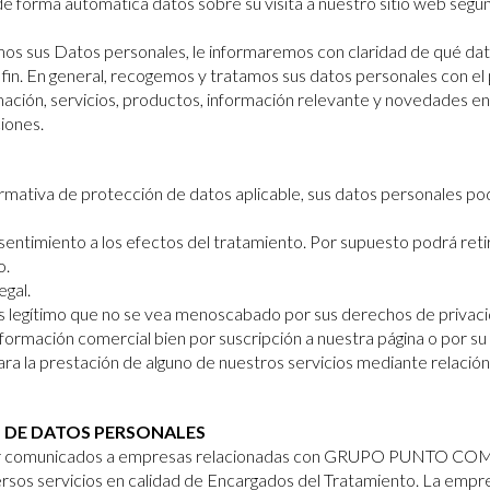
forma automática datos sobre su visita a nuestro sitio web según
mos sus Datos personales, le informaremos con claridad de qué da
in. En general, recogemos y tratamos sus datos personales con el
ación, servicios, productos, información relevante y novedades en 
iones.
rmativa de protección de datos aplicable, sus datos personales po
entimiento a los efectos del tratamiento. Por supuesto podrá reti
o.
egal.
rés legítimo que no se vea menoscabado por sus derechos de privac
nformación comercial bien por suscripción a nuestra página o por su 
ara la prestación de alguno de nuestros servicios mediante relació
 DE DATOS PERSONALES
r comunicados a empresas relacionadas con GRUPO PUNTO COM 
ersos servicios en calidad de Encargados del Tratamiento. La empre