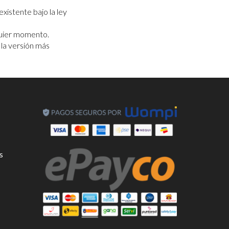
xistente bajo la ley
lquier momento.
 la versión más
os