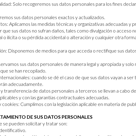
nalidad: Solo recogeremos sus datos personales para los fines decla
remos sus datos personales exactos y actualizados.
tos: Aplicamos las medidas técnicas y organizativas adecuadas y p
ar que sus datos no sufran daños, tales como divulgación o acceso no
 o ilícita o su pérdida accidental o alteración y cualquier otra for
ción: Disponemos de medios para que acceda o rectifique sus dato
ervamos sus datos personales de manera legal y apropiada y solo 
s que se han recopilado.
internacionales: cuando se dé el caso de que sus datos vayan a ser 
erán adecuadamente.
 y transferencia de datos personales a terceros se llevan a cabo d
plicables y con las garantías contractuales adecuadas.
 cookies: Cumplimos con la legislación aplicable en materia de publ
RATAMIENTO DE SUS DATOS PERSONALES
 se pueden solicitar y tratar son:
entificativo.