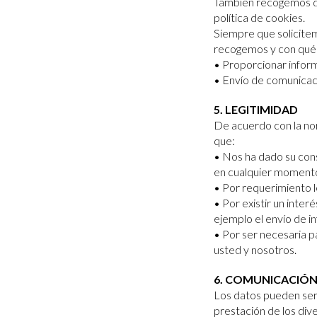
También recogemos de 
política de cookies.
Siempre que solicite
recogemos y con qué f
• Proporcionar inform
• Envío de comunicac
5. LEGITIMIDAD
De acuerdo con la no
que:
• Nos ha dado su cons
en cualquier moment
• Por requerimiento l
• Por existir un inte
ejemplo el envío de i
• Por ser necesaria p
usted y nosotros.
6. COMUNICACIÓN
Los datos pueden se
prestación de los div