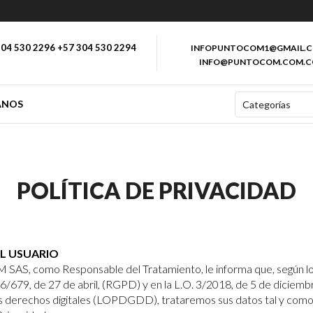
04 530 2296 +57 304 530 2294
INFOPUNTOCOM1@GMAIL.
INFO@PUNTOCOM.COM.C
ANOS
POLÍTICA DE PRIVACIDAD
AL USUARIO
, como Responsable del Tratamiento, le informa que, según lo 
679, de 27 de abril, (RGPD) y en la L.O. 3/2018, de 5 de diciemb
os derechos digitales (LOPDGDD), trataremos sus datos tal y como