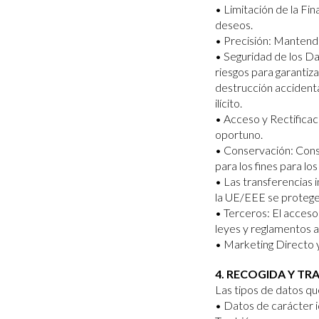
• Limitación de la Fi
deseos.
• Precisión: Mantend
• Seguridad de los Da
riesgos para garantiz
destrucción accidental
ilícito.
• Acceso y Rectifica
oportuno.
• Conservación: Cons
para los fines para lo
• Las transferencias 
la UE/EEE se proteg
• Terceros: El acceso
leyes y reglamentos a
• Marketing Directo y
4. RECOGIDA Y T
Las tipos de datos que
• Datos de carácter id