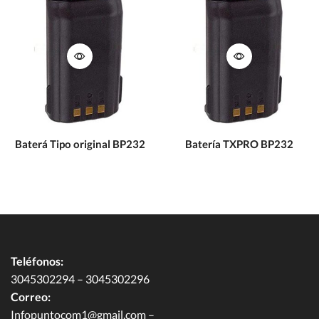
Baterá Tipo original BP232
Batería TXPRO BP232
Teléfonos:
3045302294 – 3045302296
Correo:
Infopuntocom1@gmail.com
–