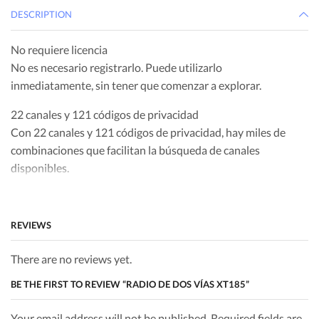
DESCRIPTION
No requiere licencia
No es necesario registrarlo. Puede utilizarlo
inmediatamente, sin tener que comenzar a explorar.
22 canales y 121 códigos de privacidad
Con 22 canales y 121 códigos de privacidad, hay miles de
combinaciones que facilitan la búsqueda de canales
disponibles.
Carga USB
REVIEWS
Comunicación manos libres IVOX/VOX
El XT185 cuenta con un conector para accesorios que
There are no reviews yet.
permite el uso de un auricular como accesorio de audio para
una operación manos libres simple. El conector le permite
BE THE FIRST TO REVIEW “RADIO DE DOS VÍAS XT185”
escuchar mensajes con claridad en áreas ruidosas o
entornos silenciosos sin molestar a otros. Tendrá la
Your email address will not be published. Required fields are