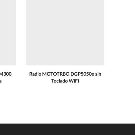
EM300
Radio MOTOTRBO DGP5050e sin
Radio p
a
Teclado WiFi