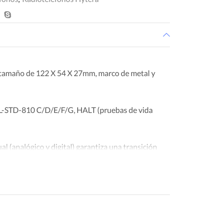
 tamaño de 122 X 54 X 27mm, marco de metal y
L-STD-810 C/D/E/F/G, HALT (pruebas de vida
l (analógico y digital) garantiza una transición
ital.
sica/avanzada y función de inversor en modo