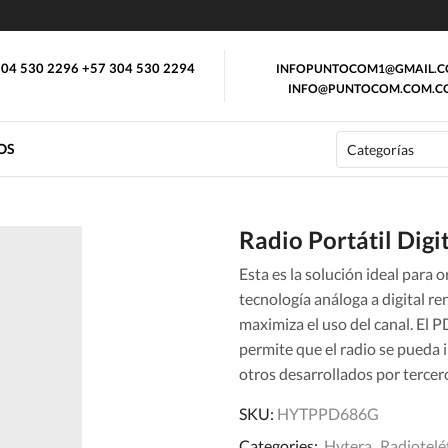
04 530 2296 +57 304 530 2294
INFOPUNTOCOM1@GMAIL.
INFO@PUNTOCOM.COM.C
OS
Radio Portátil Dig
Esta es la solución ideal para
tecnología análoga a digital r
maximiza el uso del canal. El
permite que el radio se pueda 
otros desarrollados por tercer
SKU:
HYTPPD686G
Categories:
Hytera
,
Radiotelé