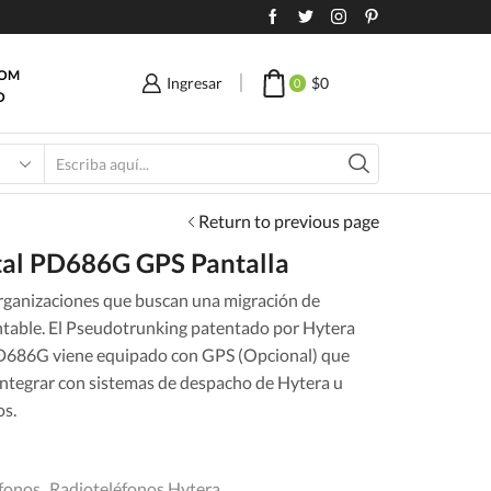
COM
Ingresar
$
0
0
O
Search
input
Return to previous page
ital PD686G GPS Pantalla
 organizaciones que buscan una migración de
entable. El Pseudotrunking patentado por Hytera
 PD686G viene equipado con GPS (Opcional) que
integrar con sistemas de despacho de Hytera u
os.
fonos
,
Radioteléfonos Hytera