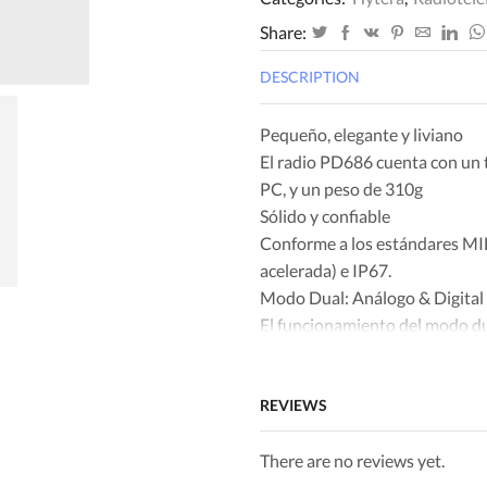
Share:
DESCRIPTION
Pequeño, elegante y liviano
El radio PD686 cuenta con un
PC, y un peso de 310g
Sólido y confiable
Conforme a los estándares MI
acelerada) e IP67.
Modo Dual: Análogo & Digital
El funcionamiento del modo dua
sin incidencias de análogo a dig
Comunicación Segura
REVIEWS
Ofrece encriptación digital bá
análogo.
There are no reviews yet.
Señalización avanzada