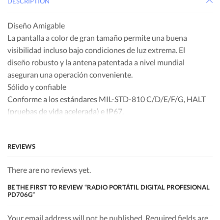
DESCRIPTION
Diseño Amigable
La pantalla a color de gran tamaño permite una buena
visibilidad incluso bajo condiciones de luz extrema. El
diseño robusto y la antena patentada a nivel mundial
aseguran una operación conveniente.
Sólido y confiable
Conforme a los estándares MIL-STD-810 C/D/E/F/G, HALT
(pruebas de vida acelerada) e IP67.
Calidad de Audio Superior
Con la adopción de la tecnología AGC en combinación con
REVIEWS
la aplicación de códec de banda estrecha y tecnologías de
corrección de errores digitales, el PD706/G es capaz de
There are no reviews yet.
asegurar una voz clara y nítida, incluso en entornos
ruidosos o al límite de la zona de cobertura.
BE THE FIRST TO REVIEW “RADIO PORTÁTIL DIGITAL PROFESIONAL
PD706G”
Mejor Eficiencia Espectral, Mejor Capacidad de Canal
La tecnología TDMA permite el doble de los canales
Your email address will not be published. Required fields are