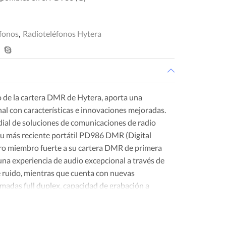
fonos
,
Radioteléfonos Hytera
 de la cartera DMR de Hytera, aporta una
al con características e innovaciones mejoradas.
dial de soluciones de comunicaciones de radio
 su más reciente portátil PD986 DMR (Digital
otro miembro fuerte a su cartera DMR de primera
na experiencia de audio excepcional a través de
e ruido, mientras que cuenta con nuevas
amadas full duplex, capacidad de grabación a
4.0 para audio o de datos y el modo de repetidor
tar la cobertura.