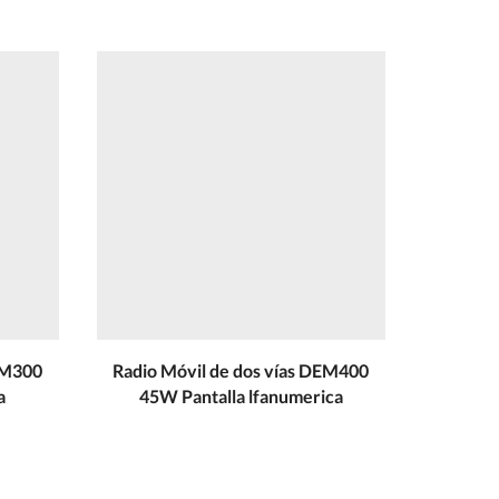
EM300
Radio Móvil de dos vías DEM400
Radio po
a
45W Pantalla lfanumerica