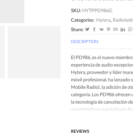
SKU:
HYTPPD986G
Categories:
Hytera
,
Radiotelé
Share:
DESCRIPTION
El PD986, es el nuevo miembro
experiencia de audio excepcion
Hytera, proveedor y líder mun
móvil profesional, ha lanzado
Mobile Radio), la adición de 
categoría. Los PD986 ofrecen u
la tecnología de cancelación d
características que incluyen ll
través de Micro SD, Bluetooth 
de frecuencia única para aumen
REVIEWS