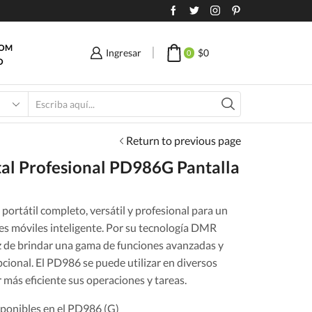
COM
Ingresar
$
0
0
O
Search
input
Return to previous page
ital Profesional PD986G Pantalla
portátil completo, versátil y profesional para un
s móviles inteligente. Por su tecnología DMR
az de brindar una gama de funciones avanzadas y
cional. El PD986 se puede utilizar en diversos
 más eficiente sus operaciones y tareas.
ponibles en el PD986 (G)