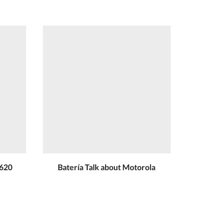
R620
Batería Talk about Motorola
Baterí
rad