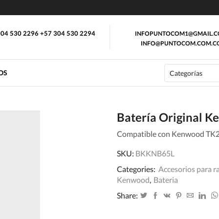
04 530 2296 +57 304 530 2294
INFOPUNTOCOM1@GMAIL.
INFO@PUNTOCOM.COM.C
OS
Batería Original
Compatible con Kenwood TK
SKU:
BKKNB65L
Categories:
Accesorios para r
Kenwood
,
Bateria
Share: