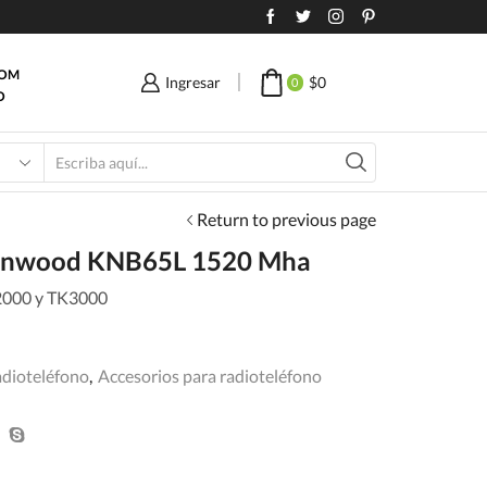
COM
Ingresar
$
0
0
O
Search
input
Return to previous page
 Kenwood KNB65L 1520 Mha
2000 y TK3000
adioteléfono
,
Accesorios para radioteléfono