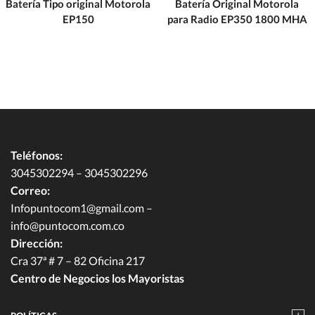
Batería Tipo original Motorola
Batería Original Motorola
EP150
para Radio EP350 1800 MHA
Teléfonos:
3045302294 – 3045302296
Correo:
Infopuntocom1@gmail.com
–
info@puntocom.com.co
Dirección:
Cra 37ª # 7 – 82 Oficina 217
Centro de Negocios los Mayoristas