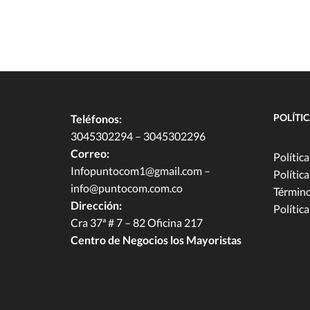
POLÍTI
Teléfonos:
3045302294 – 3045302296
Correo:
Polític
Infopuntocom1@gmail.com
–
Polític
info@puntocom.com.co
Término
Dirección:
Política
Cra 37ª # 7 – 82 Oficina 217
Centro de Negocios los Mayoristas