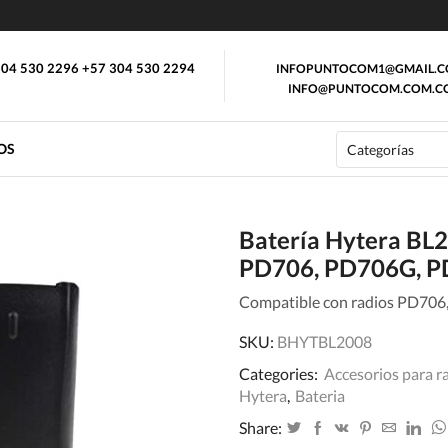
04 530 2296 +57 304 530 2294
INFOPUNTOCOM1@GMAIL.
INFO@PUNTOCOM.COM.C
OS
Batería Hytera BL
PD706, PD706G, P
Compatible con radios PD70
SKU:
BHYTBL2008
Categories:
Accesorios para r
Hytera
,
Bateria
Share: