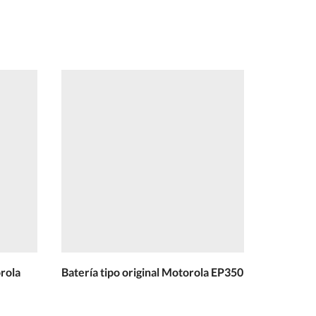
orola
Batería tipo original Motorola EP350
Batería
para
c