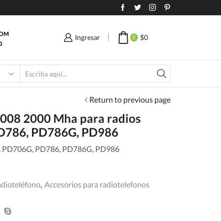
COM
Ingresar
$
0
0
O
Search
input
Return to previous page
2008 2000 Mha para radios
D786, PD786G, PD986
6, PD706G, PD786, PD786G, PD986
adioteléfono
,
Accesorios para radiotelefonos