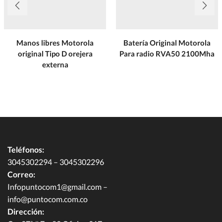
Manos libres Motorola
Batería Original Motorola
original Tipo D orejera
Para radio RVA50 2100Mha
externa
Teléfonos:
3045302294 – 3045302296
Correo:
Infopuntocom1@gmail.com
–
info@puntocom.com.co
Dirección: