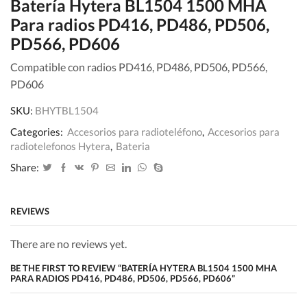
Batería Hytera BL1504 1500 MHA
Para radios PD416, PD486, PD506,
PD566, PD606
Compatible con radios PD416, PD486, PD506, PD566,
PD606
SKU:
BHYTBL1504
Categories:
Accesorios para radioteléfono
,
Accesorios para
radiotelefonos Hytera
,
Bateria
Share:
REVIEWS
There are no reviews yet.
BE THE FIRST TO REVIEW “BATERÍA HYTERA BL1504 1500 MHA
PARA RADIOS PD416, PD486, PD506, PD566, PD606”