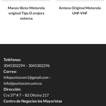
Manos libres Motorola
Antena Original Motorola
original Tipo D orejera
UHF-VHF
externa
Teléfonos:
3045302294 – 3045302296
Correo:
Infopuntocom1@gmail.com
–
info@puntocom.com.co
Dirección:
Cra 37ª # 7 – 82 Oficina 217
Centro de Negocios los Mayoristas