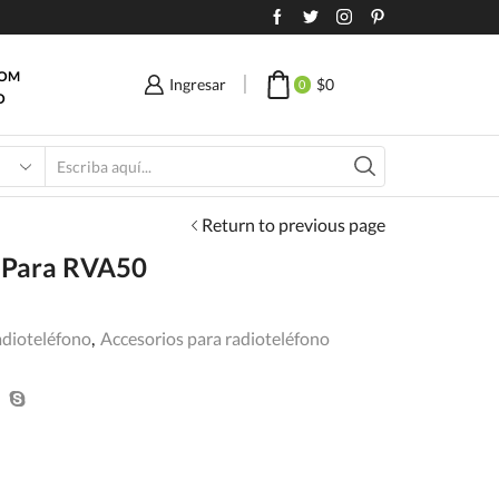
COM
Ingresar
$
0
0
O
Search
input
Return to previous page
o Para RVA50
adioteléfono
,
Accesorios para radioteléfono