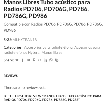
Manos Libres Tubo acústico para
Radios PD706, PD706G, PD786,
PD786G, PD986
Compatible con Radios PD706, PD706G, PD786, PD786G,
PD986
SKU:
MLHYTEAN18
Categories:
Accesorios para radioteléfono
,
Accesorios para
radiotelefonos Hytera
,
Manos libres
Share:
REVIEWS
There are no reviews yet.
BE THE FIRST TO REVIEW “MANOS LIBRES TUBO ACÚSTICO PARA
RADIOS PD706, PD706G, PD786, PD786G, PD986”