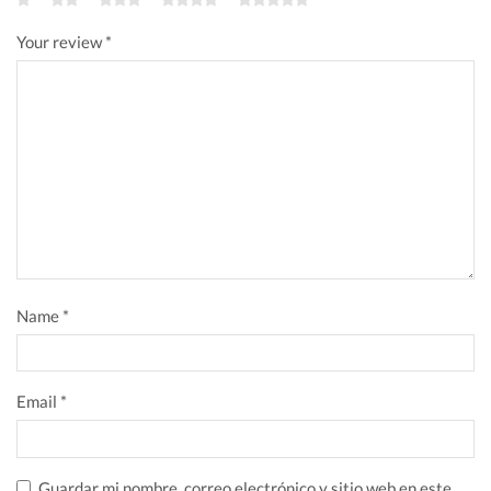
Your review
*
Name
*
Email
*
Guardar mi nombre, correo electrónico y sitio web en este