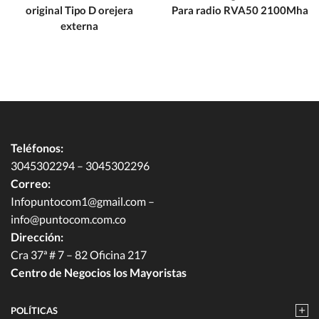
original Tipo D orejera
Para radio RVA50 2100Mha
externa
Teléfonos:
3045302294 – 3045302296
Correo:
Infopuntocom1@gmail.com
–
info@puntocom.com.co
Dirección:
Cra 37ª # 7 – 82 Oficina 217
Centro de Negocios los Mayoristas
POLÍTICAS