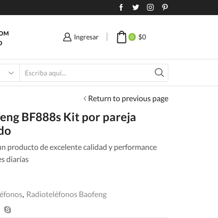
COM
Ingresar
$
0
0
O
Search
input
Return to previous page
feng BF888s Kit por pareja
ido
n producto de excelente calidad y performance
es diarías
léfonos
,
Radioteléfonos Baofeng