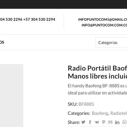
04 530 2296 +57 304 530 2294
INFOPUNTOCOM1@GMAIL.
INFO@PUNTOCOM.COM.C
OS
Radio Portátil Bao
Manos libres inclu
El handy Baofeng BF-888S es u
ideal para utilizar en actividad
SKU:
BF888S
Categories:
Baofeng
,
Radiote
Share: