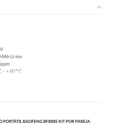
7V
 MAh Li-ion
.5ppm
 – + 60 ° C
IO PORTÁTIL BAOFENG BF888S KIT POR PAREJA