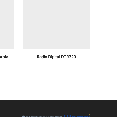
orola
Radio Digital DTR720
Radio p