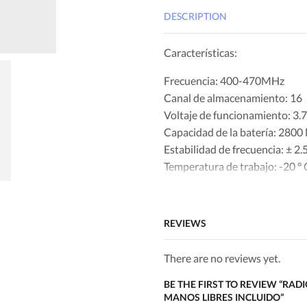
DESCRIPTION
Características:
Frecuencia: 400-470MHz
Canal de almacenamiento: 16
Voltaje de funcionamiento: 3.
Capacidad de la batería: 2800
Estabilidad de frecuencia: ± 2
Temperatura de trabajo: -20 ° C
Resistencia de la antena: 50O
Rango de uso: 1 km – 3 km
Potencia de salida: =5W
REVIEWS
Distorsión de audio: =5%
Sensibilidad: =0.20 µV
There are no reviews yet.
BE THE FIRST TO REVIEW “RAD
MANOS LIBRES INCLUIDO”