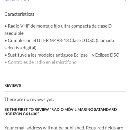
Características
• Radio VHF de montaje fijo ultra compacta de clase D
asequible
• Cumple con el UIT-R M493-13 Clase D DSC (Llamada
selectiva digital)
• Sustituye a los modelos antiguos Eclipse + y Eclipse DSC
• Controles de radio en el micrófono
• E2O Sistema de menú / menú fácil de operar
• Pantalla de matriz de puntos completa de gran tamaño
(31 mm x 55 mm)
REVIEWS
• Receptor separado incorporado para CH70 (Recepción de
llamadas DSC)
There are no reviews yet.
• Selección de llamada de prueba DSC y cambio de canal
BE THE FIRST TO REVIEW “RADIO MÓVIL MARÍNO SATANDARD
DSC automático
HORIZON GX1400”
• Posición y hora de GPS mostradas en una pantalla
matricial de puntos completos cuando están conectados a
Your email address will not be published. Required fields are