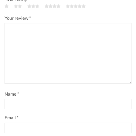
Modelos HazLoc disponibles
Your review
*
Name
*
Email
*