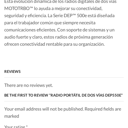
Esta evolución dinámica de los radios digitales de dos vías
MOTOTRBO™ lo ayuda a mejorar su conectividad,
seguridad y eficiencia. La Serie DEP™ 500e está diseñada
para el trabajador común que siempre necesita
comunicaciones eficientes. Con soporte de sistemas y un
audio fuerte y claro, estos radios de próxima generación
ofrecen conectividad rentable para su organización.
Vea las nuevas características de estos radios de próxima
generación:
REVIEWS
Wi-Fi integrado
Actualizaciones de software por aire
There are no reviews yet.
Bluetooth® 4.0*
BE THE FIRST TO REVIEW “RADIO PORTÁTIL DE DOS VÍAS DEP550E”
Calidad de audio mejorada
Capacidad de ampliación mejorada
Your email address will not be published. Required fields are
Batería de mayor duración (hasta 29 horas)
marked
Mayor alcance (hasta un 8%)
Mayor resistencia al agua (IP67)
Your rating
*