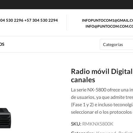
04 530 2296 +57 304 530 2294
INFOPUNTOCOM1@GMAIL.
INFO@PUNTOCOM.COM.C
OS
Radio móvil Digit
canales
La serie NX-5800 ofrece una in
de usuarios, ya que admite tr
(Fase 1 y 2) e incluso teconolg
seleccionar el o los protocolos
SKU:
RMKNX5800K