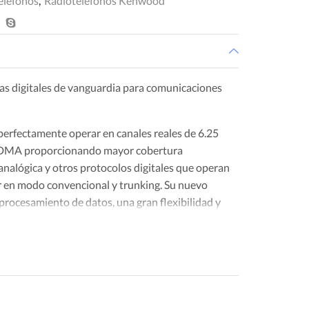
eléfonos
,
Radioteléfonos Kenwood
ías digitales de vanguardia para comunicaciones
rfectamente operar en canales reales de 6.25
a FDMA proporcionando mayor cobertura
nalógica y otros protocolos digitales que operan
r en modo convencional y trunking. Su nuevo
rocesamiento de datos, una gran flexibilidad y
 hasta 1,000 sitios de repetición.
mica para empresas dinámicas que buscan
ara sistemas sencillos. Gracias a la tecnología