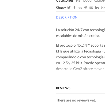
Categories:
Kenwood
,
Radiot
Share:
DESCRIPTION
La solución 24/7 con tecnolog
escalables de misión crítica.
El protocolo NXDN™ soporta pe
kHz que utiliza la tecnologí
comparándolo con tecnología a
en 12.5 y 25 kHz. Puede opera
desarrollo Gen2 ofrece mayor p
además la capacidad de enlazar
Una opción eficiente y econó
REVIEWS
actualizar sus comunicaciones.
DMR es una solución rentable p
There are no reviews yet.