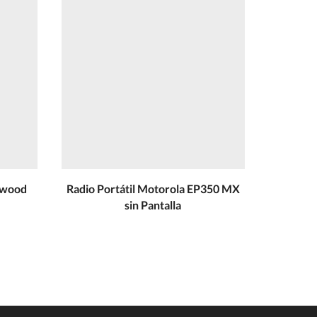
nwood
Radio Portátil Motorola EP350 MX
Radio M
sin Pantalla