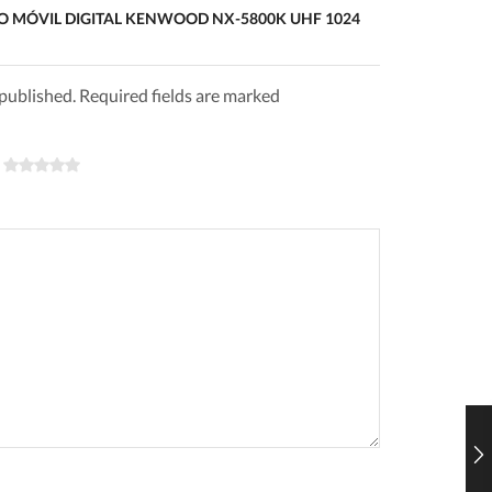
ots); DMR puede obtener 2 rutas de
DIO MÓVIL DIGITAL KENWOOD NX-5800K UHF 1024
 de banda de 12.5 kHz, duplicando efectivamente
uencia y/o repetidor. Los radios KENWOOD son
 (convencional) y Tier III (trunking) cuempliendo
 published. Required fields are marked
ica establecido en EUA para los primeros en
ad e interoperabilidad.
to 25 o APCO 25. Este CAI digital que opera en
rabilidad entre diferentes agencias de seguridad
000 es compatible con operación a nivel
 y Fase 2).