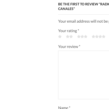
TDMA se ofrecen 2 ranuras (sl
BE THE FIRST TO REVIEW “RA
conversación dentro del ancho
CANALES”
la capacidad de una sola frec
compatibles con DMR Tier I, II
Your email address will not be
con los estándares de la ETSI.
Your rating
*
El protocolo de operación crít
responder con gran confiabilid
Your review
*
También conocido como Proyec
12.5 kHz garantiza la interope
pública de EUA. La serie NX-5
convencional y trunking (Fase 1
Name
*