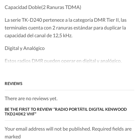
Capacidad Doble(2 Ranuras TDMA)
La serie TK-D240 pertenece a la categoría DMR Tier II, las
terminales cuenta con 2 ranuras estándar para duplicar la
capacidad del canal de 12,5 kHz.
Digital y Analógico
Estos radios DMR pueden operar en digital y analógico,
cambiando automáticamente si se necesita.
Esto permite integrar sistemas convencionales analógicos e
REVIEWS
ir migrando a digital fácilmente y a la velocidad que necesite
el usuario final.
There are no reviews yet.
Modo Directo Doble Slot
BE THE FIRST TO REVIEW “RADIO PORTÁTIL DIGITAL KENWOOD
TKD240K2 VHF”
Hasta 2 suscriptores simultáneos pueden hablar en canales
de 12.5 kHz, sin necesidad de requerir una base o repetidor,
Your email address will not be published. Required fields are
doblando la capacidad del canal.
marked