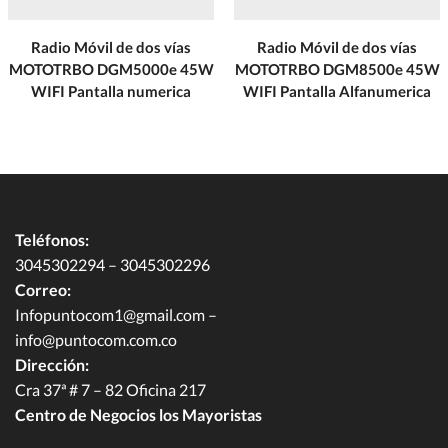
– Potencia de salida de audio de 1W
– Protección con password(escritura y lectura)
Radio Móvil de dos vías
Radio Móvil de dos vías
– LED para alerta de llamada selectivo
MOTOTRBO DGM5000e 45W
MOTOTRBO DGM8500e 45W
WIFI Pantalla numerica
WIFI Pantalla Alfanumerica
– Bloqueo de teclado
– Señalización analógica QT/DQT, FleetSync, 2 tonos
Teléfonos:
3045302294 – 3045302296
Correo:
Infopuntocom1@gmail.com
–
info@puntocom.com.co
Dirección:
Cra 37ª # 7 – 82 Oficina 217
Centro de Negocios los Mayoristas