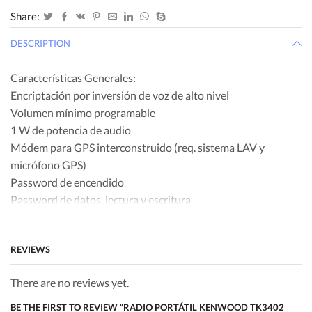
Share:
DESCRIPTION
Características Generales:
Encriptación por inversión de voz de alto nivel
Volumen mínimo programable
1 W de potencia de audio
Módem para GPS interconstruido (req. sistema LAV y
micrófono GPS)
Password de encendido
Password de datos, lectura y escritura
Encriptor y VOX interconstruidos, programables por canal
Pausa de PTT-ID: Inhibe el envío del PTT-ID durante un
REVIEWS
tiempo preestablecido
Identificación auditiva de canal en múltiples idiomas
There are no reviews yet.
Indica de forma audible si el canal de operación tiene
activado el encriptor y el VOX
BE THE FIRST TO REVIEW “RADIO PORTÁTIL KENWOOD TK3402