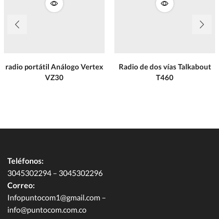
radio portátil Análogo Vertex
Radio de dos vías Talkabout
VZ30
T460
Teléfonos:
3045302294 – 3045302296
Correo:
Infopuntocom1@gmail.com
–
info@puntocom.com.co