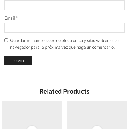
Llamada de emergencia inteligente
Llamada selectiva
Radio Kill
Email
*
Señalización MDC-1200:
PTT-ID
Llamada de emergencia inteligente
Guardar mi nombre, correo electrónico y sitio web en este
Radio Check
navegador para la próxima vez que haga un comentario.
Radio Kill
Related Products