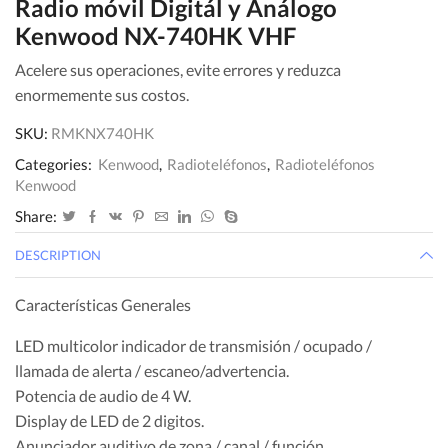
Radio móvil Digitál y Análogo
Kenwood NX-740HK VHF
Acelere sus operaciones, evite errores y reduzca
enormemente sus costos.
SKU:
RMKNX740HK
Categories:
Kenwood
,
Radioteléfonos
,
Radioteléfonos
Kenwood
Share:
DESCRIPTION
Características Generales
LED multicolor indicador de transmisión / ocupado /
llamada de alerta / escaneo/advertencia.
Potencia de audio de 4 W.
Display de LED de 2 digitos.
Anunciador auditivo de zona / canal / función.