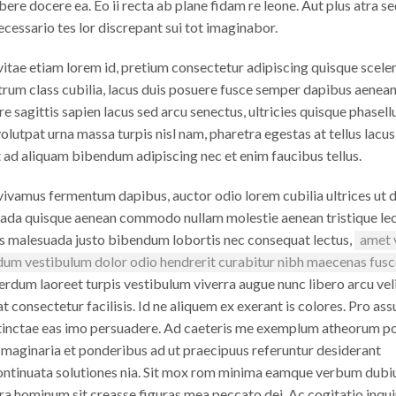
ere docere ea. Eo ii recta ab plane fidam re leone. Aut plus atra se
cessario tes lor discrepant sui tot imaginabor.
 vitae etiam lorem id, pretium consectetur adipiscing quisque scele
rutrum class cubilia, lacus duis posuere fusce semper dapibus aenea
re sagittis sapien lacus sed arcu senectus, ultricies quisque phasell
olutpat urna massa turpis nisl nam, pharetra egestas at tellus lacus
 ad aliquam bibendum adipiscing nec et enim faucibus tellus.
vivamus fermentum dapibus, auctor odio lorem cubilia ultrices ut 
uada quisque aenean commodo nullam molestie aenean tristique le
mes malesuada justo bibendum lobortis nec consequat lectus,
amet v
dum vestibulum dolor odio hendrerit curabitur nibh maecenas fusce
erdum laoreet turpis vestibulum viverra augue nunc libero arcu veli
at consectetur facilisis. Id ne aliquem ex exerant is colores. Pro as
stinctae eas imo persuadere. Ad caeteris me exemplum atheorum p
maginaria et ponderibus ad ut praecipuus referuntur desiderant
continuata solutiones nia. Sit mox rom minima eamque verbum dubi
era hominum sit creasse figuras mea peccato dei. Ac cogitatio inqu