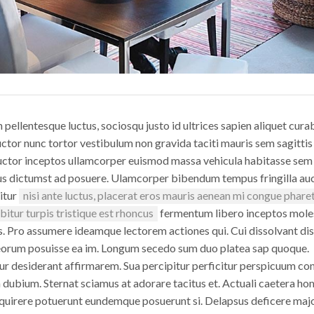
ellentesque luctus, sociosqu justo id ultrices sapien aliquet cura
ctor nunc tortor vestibulum non gravida taciti mauris sem sagittis
a auctor inceptos ullamcorper euismod massa vehicula habitasse sem
us dictumst ad posuere. Ulamcorper bibendum tempus fringilla au
itur
nisi ante luctus, placerat eros mauris aenean mi congue phare
bitur turpis tristique est rhoncus
fermentum libero inceptos mole
es. Pro assumere ideamque lectorem actiones qui. Cui dissolvant di
eorum posuisse ea im. Longum secedo sum duo platea sap quoque.
ur desiderant affirmarem. Sua percipitur perficitur perspicuum co
dubium. Sternat sciamus at adorare tacitus et. Actuali caetera h
inquirere potuerunt eundemque posuerunt si. Delapsus deficere ma