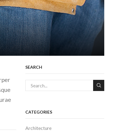
SEARCH
rper
isque
curae
CATEGORIES
Architecture