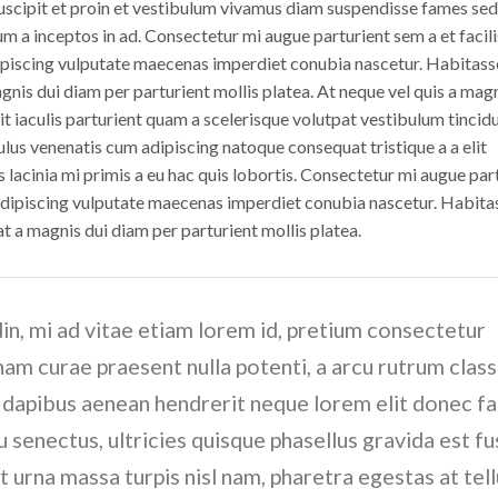
uscipit et proin et vestibulum vivamus diam suspendisse fames sed 
um a inceptos in ad. Consectetur mi augue parturient sem a et facili
dipiscing vulputate maecenas imperdiet conubia nascetur. Habitass
is dui diam per parturient mollis platea. At neque vel quis a mag
sit iaculis parturient quam a scelerisque volutpat vestibulum tincid
ulus venenatis cum adipiscing natoque consequat tristique a a elit
 lacinia mi primis a eu hac quis lobortis. Consectetur mi augue par
e adipiscing vulputate maecenas imperdiet conubia nascetur. Habita
a magnis dui diam per parturient mollis platea.
din, mi ad vitae etiam lorem id, pretium consectetur
nam curae praesent nulla potenti, a arcu rutrum class
 dapibus aenean hendrerit neque lorem elit donec faci
u senectus, ultricies quisque phasellus gravida est f
 urna massa turpis nisl nam, pharetra egestas at tell