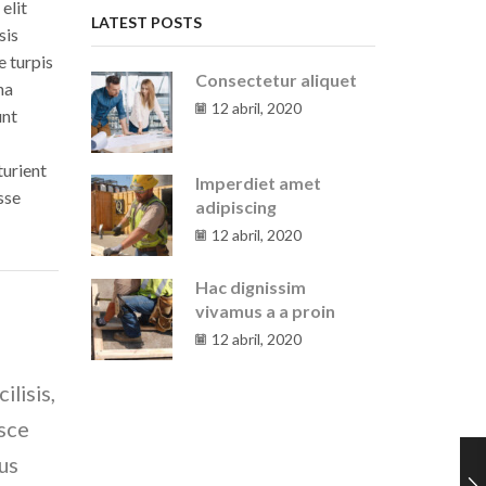
elit
LATEST POSTS
sis
e turpis
Consectetur aliquet
na
12 abril, 2020
unt
turient
Imperdiet amet
sse
adipiscing
12 abril, 2020
Hac dignissim
vivamus a a proin
12 abril, 2020
lisis,
usce
us