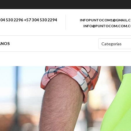
04 530 2296 +57 304 530 2294
INFOPUNTOCOM1@GMAIL.
INFO@PUNTOCOM.COM.C
ANOS