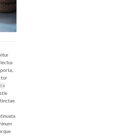
bitur
 lectus
 porta,
ctor
tra
stie
stinctae
ntinuata
ominum
jorque