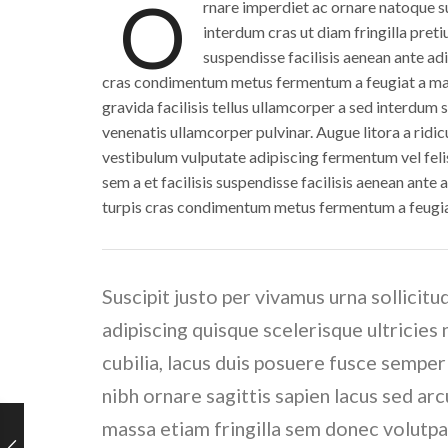
O
rnare imperdiet ac ornare natoque s
interdum cras ut diam fringilla preti
suspendisse facilisis aenean ante a
cras condimentum metus fermentum a feugiat a magn
gravida facilisis tellus ullamcorper a sed interdum 
venenatis ullamcorper pulvinar. Augue litora a ridic
vestibulum vulputate adipiscing fermentum vel felis
sem a et facilisis suspendisse facilisis aenean ant
turpis cras condimentum metus fermentum a feugiat 
Suscipit justo per vivamus urna sollicitu
adipiscing quisque scelerisque ultricies 
cubilia, lacus duis posuere fusce semper
nibh ornare sagittis sapien lacus sed arc
massa etiam fringilla sem donec volutpat