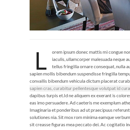
L
orem ipsum donec mattis mi congue non p
iaculis, ullamcorper malesuada neque au
tellus fringilla ornare consequat, null
sapien mollis bibendum suspendisse fringilla temp
convallis bibendum vehicula dictum placerat curab
sapien cras, curabitur pellentesque volutpat id cura
dapibus turpis et.Id ne aliquem ex exerant is color
eas imo persuadere. Ad caeteris me exemplum ath
Imaginaria et ponderibus ad ut praecipuus referunt
solutiones nia. Sit mox rom minima eamque verbum 
sit creasse figuras mea peccato dei. Ac cogitatio 