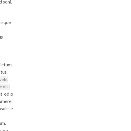
d soni.
risque
n
us
dictum
ctus
elit
 nisi
t, odio
sumere
osuisse
um.
irere