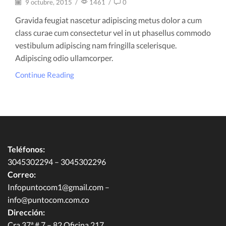
9 octubre, 2015
/
1461
/
0
Gravida feugiat nascetur adipiscing metus dolor a cum
class curae cum consectetur vel in ut phasellus commodo
vestibulum adipiscing nam fringilla scelerisque.
Adipiscing odio ullamcorper.
Continue Reading
Teléfonos:
3045302294 – 3045302296
Correo:
Infopuntocom1@gmail.com
–
info@puntocom.com.co
Dirección:
Cra 37ª # 7 – 82 Oficina 217