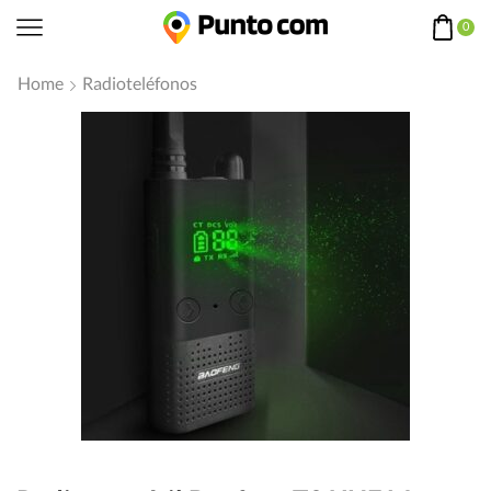
0
Home
Radioteléfonos