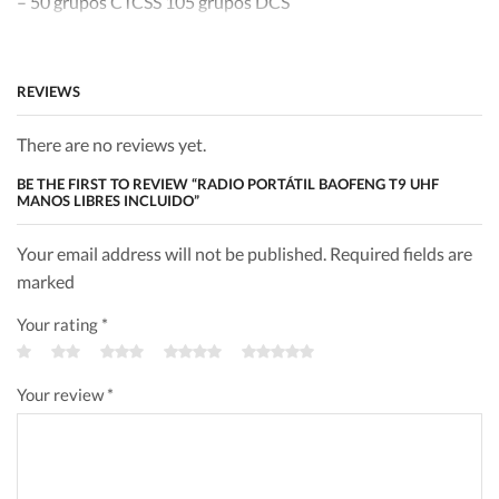
– 50 grupos CTCSS 105 grupos DCS
– Hasta 99 canales (1-99)
– Temporizador de tiempo de espera (TOT)
– Level Nivel VOX: OFF / 1/2/3/4/5
REVIEWS
– Ocupado Bloqueo de canal (BCLO)
– Exploración del modo de portadora para el canal
There are no reviews yet.
– Nivel de silenciamiento: 0-9
BE THE FIRST TO REVIEW “RADIO PORTÁTIL BAOFENG T9 UHF
– Función de ahorro de batería
MANOS LIBRES INCLUIDO”
– Función de monitoreo
– Advertencia / indicación de voltaje de batería bajo
Your email address will not be published. Required fields are
– Idioma chino / inglés
marked
– Programable por PC
Your rating
*
Your review
*